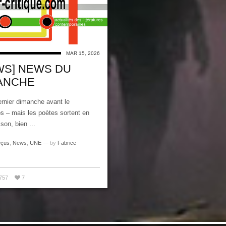
MAR 15, 2026
WS] NEWS DU
ANCHE
rnier dimanche avant le
s – mais les poètes sortent en
son, bien ...
eçus
,
News
,
UNE
— by
Fabrice
757
7