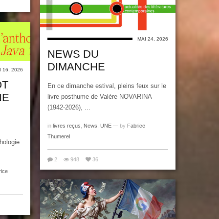
MAI 24, 2026
NEWS DU
DIMANCHE
 16, 2026
OT
En ce dimanche estival, pleins feux sur le
NE
livre posthume de Valère NOVARINA
(1942-2026), ...
in
livres reçus
,
News
,
UNE
— by
Fabrice
Thumerel
thologie
2
948
36
rice