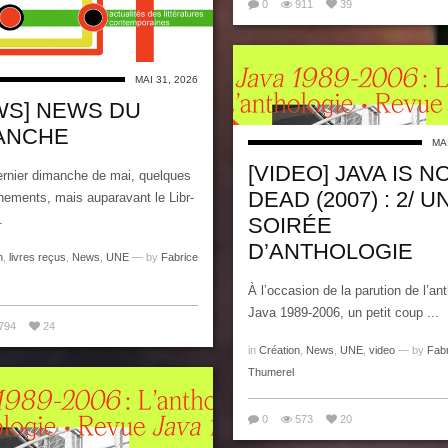
0
911
39
MAI 31, 2026
WS] NEWS DU
ANCHE
MAI
[VIDEO] JAVA IS N
ernier dimanche de mai, quelques
DEAD (2007) : 2/ U
nements, mais auparavant le Libr-
.
SOIRÉE
D’ANTHOLOGIE
n
,
livres reçus
,
News
,
UNE
— by
Fabrice
À l’occasion de la parution de l’an
Java 1989-2006, un petit coup ...
794
24
in
Création
,
News
,
UNE
,
video
— by
Fab
Thumerel
0
573
20