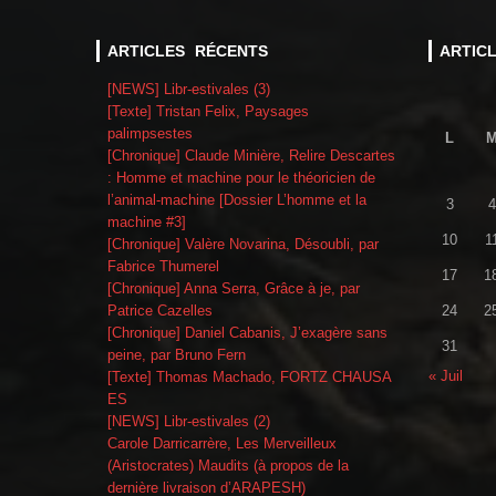
ARTICLES RÉCENTS
ARTIC
[NEWS] Libr-estivales (3)
[Texte] Tristan Felix, Paysages
palimpsestes
L
[Chronique] Claude Minière, Relire Descartes
: Homme et machine pour le théoricien de
l’animal-machine [Dossier L’homme et la
3
4
machine #3]
10
1
[Chronique] Valère Novarina, Désoubli, par
Fabrice Thumerel
17
1
[Chronique] Anna Serra, Grâce à je, par
Patrice Cazelles
24
2
[Chronique] Daniel Cabanis, J’exagère sans
31
peine, par Bruno Fern
« Juil
[Texte] Thomas Machado, FORTZ CHAUSA
ES
[NEWS] Libr-estivales (2)
Carole Darricarrère, Les Merveilleux
(Aristocrates) Maudits (à propos de la
dernière livraison d’ARAPESH)