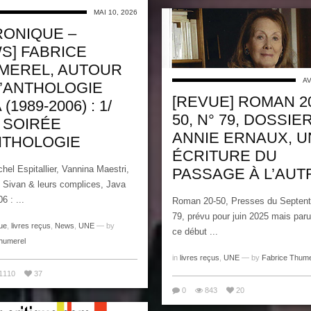
MAI 10, 2026
RONIQUE –
S] FABRICE
MEREL, AUTOUR
AV
L’ANTHOLOGIE
[REVUE] ROMAN 2
 (1989-2006) : 1/
50, N° 79, DOSSIER
 SOIRÉE
ANNIE ERNAUX, U
NTHOLOGIE
ÉCRITURE DU
hel Espitallier, Vannina Maestri,
PASSAGE À L’AUT
 Sivan & leurs complices, Java
6 : ...
Roman 20-50, Presses du Septentr
79, prévu pour juin 2025 mais paru
ue
,
livres reçus
,
News
,
UNE
— by
ce début ...
humerel
in
livres reçus
,
UNE
— by
Fabrice Thume
1110
37
0
843
20