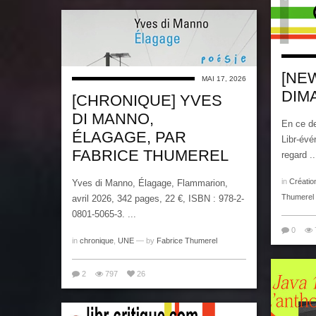
[NE
MAI 17, 2026
DIM
[CHRONIQUE] YVES
DI MANNO,
En ce d
ÉLAGAGE, PAR
Libr-évé
FABRICE THUMEREL
regard ..
in
Créatio
Yves di Manno, Élagage, Flammarion,
Thumerel
avril 2026, 342 pages, 22 €, ISBN : 978-2-
0801-5065-3. ...
0
in
chronique
,
UNE
— by
Fabrice Thumerel
2
797
26