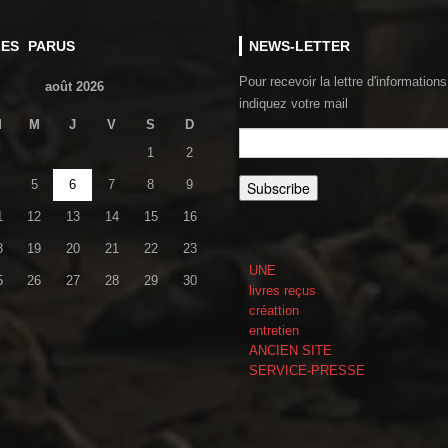
LES PARUS
NEWS-LETTER
Pour recevoir la lettre d'informations
août 2026
indiquez votre mail
M
M
J
V
S
D
1
2
5
6
7
8
9
1
12
13
14
15
16
8
19
20
21
22
23
UNE
5
26
27
28
29
30
livres reçus
créattion
entretien
ANCIEN SITE
SERVICE-PRESSE