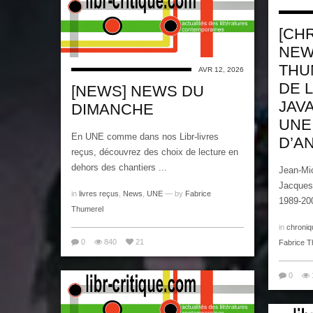
[CH
NEW
THU
AVR 12, 2026
DE 
[NEWS] NEWS DU
JAVA
DIMANCHE
UNE
En UNE comme dans nos Libr-livres
D’A
reçus, découvrez des choix de lecture en
dehors des chantiers ...
Jean-Mic
Jacques
in
livres reçus
,
News
,
UNE
— by
Fabrice
1989-200
Thumerel
in
chroniq
0
840
21
Fabrice T
0