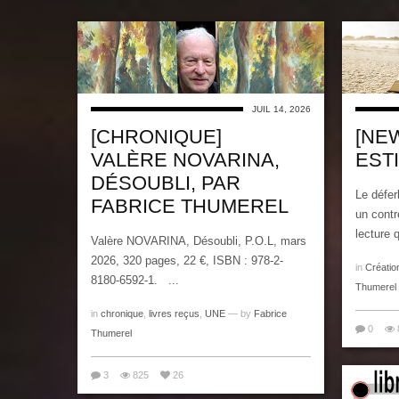
JUIL 14, 2026
[CHRONIQUE]
[NEW
VALÈRE NOVARINA,
ESTI
DÉSOUBLI, PAR
Le défer
FABRICE THUMEREL
un contr
lecture q
Valère NOVARINA, Désoubli, P.O.L, mars
2026, 320 pages, 22 €, ISBN : 978-2-
in
Créatio
8180-6592-1. ...
Thumerel
in
chronique
,
livres reçus
,
UNE
— by
Fabrice
0
Thumerel
3
825
26