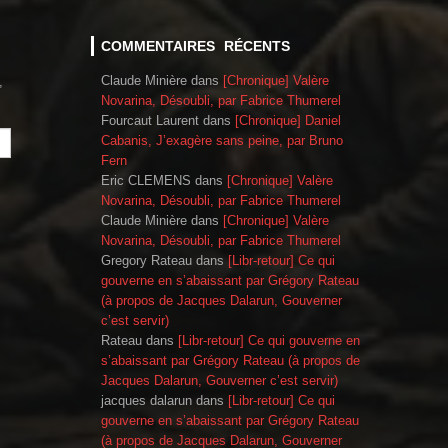
COMMENTAIRES RÉCENTS
Claude Minière
dans
[Chronique] Valère
,
Novarina, Désoubli, par Fabrice Thumerel
Fourcaut Laurent
dans
[Chronique] Daniel
Cabanis, J’exagère sans peine, par Bruno
Fern
Eric CLEMENS
dans
[Chronique] Valère
Novarina, Désoubli, par Fabrice Thumerel
Claude Minière
dans
[Chronique] Valère
Novarina, Désoubli, par Fabrice Thumerel
Gregory Rateau
dans
[Libr-retour] Ce qui
gouverne en s’abaissant par Grégory Rateau
(à propos de Jacques Dalarun, Gouverner
c’est servir)
Rateau
dans
[Libr-retour] Ce qui gouverne en
s’abaissant par Grégory Rateau (à propos de
Jacques Dalarun, Gouverner c’est servir)
jacques dalarun
dans
[Libr-retour] Ce qui
gouverne en s’abaissant par Grégory Rateau
(à propos de Jacques Dalarun, Gouverner