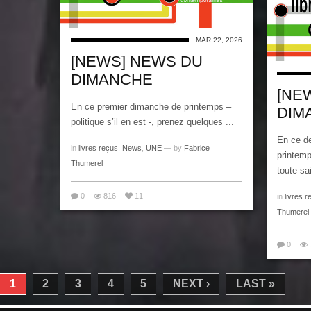
MAR 22, 2026
[NEWS] NEWS DU
DIMANCHE
[NE
En ce premier dimanche de printemps –
DIM
politique s’il en est -, prenez quelques ...
En ce de
in
livres reçus
,
News
,
UNE
— by
Fabrice
printemp
Thumerel
toute sai
0
816
11
in
livres r
Thumerel
0
1
2
3
4
5
NEXT ›
LAST »