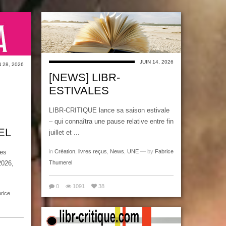
JUIN 14, 2026
N 28, 2026
[NEWS] LIBR-
ESTIVALES
LIBR-CRITIQUE lance sa saison estivale
– qui connaîtra une pause relative entre fin
EL
juillet et ...
in
Création
,
livres reçus
,
News
,
UNE
— by
Fabrice
es
Thumerel
2026,
0
1091
38
rice