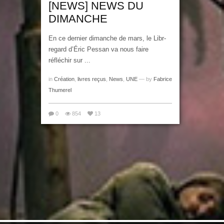
[NEWS] NEWS DU
DIMANCHE
En ce dernier dimanche de mars, le Libr-
regard d’Éric Pessan va nous faire
réfléchir sur ...
in
Création
,
livres reçus
,
News
,
UNE
— by
Fabrice
Thumerel
0
854
13