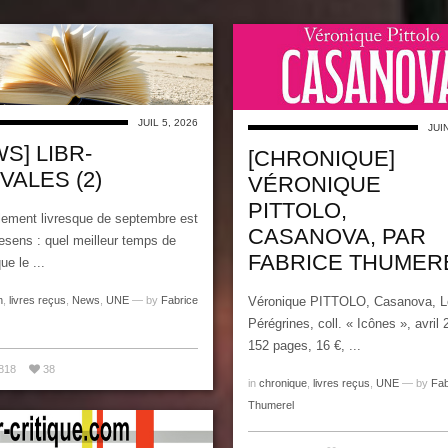
JUIL 5, 2026
JUI
S] LIBR-
[CHRONIQUE]
VALES (2)
VÉRONIQUE
PITTOLO,
lement livresque de septembre est
CASANOVA, PAR
esens : quel meilleur temps de
FABRICE THUMER
ue le ...
n
,
livres reçus
,
News
,
UNE
— by
Fabrice
Véronique PITTOLO, Casanova, L
Pérégrines, coll. « Icônes », avril 
152 pages, 16 €, ...
818
38
in
chronique
,
livres reçus
,
UNE
— by
Fab
Thumerel