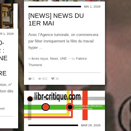
MAI 1, 2026
[NEWS] NEWS DU
1ER MAI
R 1, 2026
Avec l’Agence tumorale, on commencera
par fêter ironiquement la fête du travail
0-
hyper ...
 :
NE
in
livres reçus
,
News
,
UNE
— by
Fabrice
Thumerel
RE
0
902
36
ion, n°
tion dès
rel
MAR 29, 2026