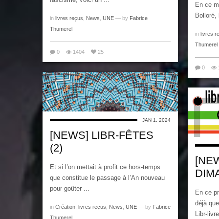
En ce mo
Bolloré,
in
livres reçus
,
News
,
UNE
— by
Fabrice
Thumerel
in
livres r
Thumerel
0
1404
25
0
JAN 1, 2024
[NEWS] LIBR-FÊTES
(2)
[NE
Et si l’on mettait à profit ce hors-temps
DIM
que constitue le passage à l’An nouveau
pour goûter ...
En ce p
déjà que
in
Création
,
livres reçus
,
News
,
UNE
— by
Fabrice
Libr-livr
Thumerel