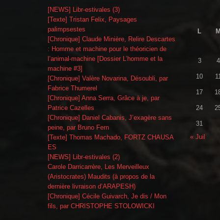
[NEWS] Libr-estivales (3)
[Texte] Tristan Felix, Paysages
palimpsestes
L
[Chronique] Claude Minière, Relire Descartes
: Homme et machine pour le théoricien de
l’animal-machine [Dossier L’homme et la
3
4
machine #3]
10
1
[Chronique] Valère Novarina, Désoubli, par
Fabrice Thumerel
17
1
[Chronique] Anna Serra, Grâce à je, par
Patrice Cazelles
24
2
[Chronique] Daniel Cabanis, J’exagère sans
31
peine, par Bruno Fern
« Juil
[Texte] Thomas Machado, FORTZ CHAUSA
ES
[NEWS] Libr-estivales (2)
Carole Darricarrère, Les Merveilleux
(Aristocrates) Maudits (à propos de la
dernière livraison d’ARAPESH)
[Chronique] Cécile Guivarch, Je dis / Mon
fils, par CHRISTOPHE STOLOWICKI