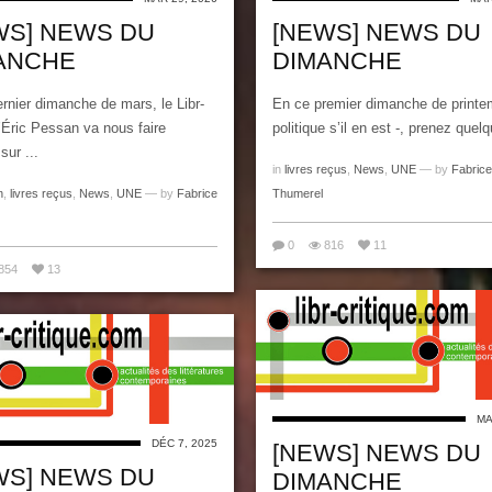
WS] NEWS DU
[NEWS] NEWS DU
ANCHE
DIMANCHE
rnier dimanche de mars, le Libr-
En ce premier dimanche de printe
’Éric Pessan va nous faire
politique s’il en est -, prenez quelq
 sur ...
in
livres reçus
,
News
,
UNE
— by
Fabrice
n
,
livres reçus
,
News
,
UNE
— by
Fabrice
Thumerel
0
816
11
854
13
MA
DÉC 7, 2025
[NEWS] NEWS DU
WS] NEWS DU
DIMANCHE