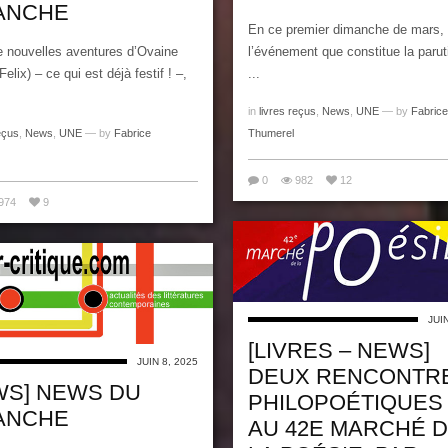
ANCHE
En ce premier dimanche de mars,
e nouvelles aventures d’Ovaine
l’événement que constitue la parut
Felix) – ce qui est déjà festif ! –,
...
in
livres reçus
,
News
,
UNE
— by
Fabrice
eçus
,
News
,
UNE
— by
Fabrice
Thumerel
0
982
12
974
9
JUI
[LIVRES – NEWS]
JUIN 8, 2025
DEUX RENCONTR
WS] NEWS DU
PHILOPOÉTIQUES
ANCHE
AU 42E MARCHÉ 