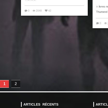
in
livres r
0
2048
42
Thumerel
0
1
2
ARTICLES RÉCENTS
ARTIC