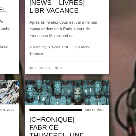
[NEWS – LIVRES]
EL
LIBR-VACANCE
2e
Après un rendez-vous estival à ne pas
tenter
manquer demain à Paris autour de
Fréquence Mulholland de ...
brice
in
livres reçus
,
News
,
UNE
— by
Fabrice
Thumerel
0
1736
32
IN 6, 2022
MAI 10, 2022
[CHRONIQUE]
FABRICE
THUMEREL, UNE