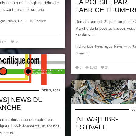
LA POÉSIE, PAR
is de juin où il s’agit de déborder
FABRICE THUMER
 l’accent sera mis sur une ...
eçus
,
News
,
UNE
— by
Fabrice
Demain samedi 21 juin, en plein 4
Marché de la poésie, laissez-vous 
par deux ...
1474
34
in
chronique
,
livres reçus
,
News
— by
Fa
Thumerel
0
1563
24
SEP 3, 2023
WS] NEWS DU
ANCHE
JU
[NEWS] LIBR-
remier dimanche de septembre,
ESTIVALE
lques Libr-événements, avant nos
es reçus ...