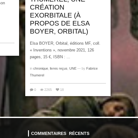
son
CRÉATION
EXORBITALE (À
PROPOS DE ELSA
BOYER, ORBITAL)
Elsa BOYER, Orbital, éditions MF, coll.
« Inventions », novembre 2021, 126
pages, 15 €, ISBN : ...
in
chronique
,
livres reçus
,
UNE
— by
Fabrice
Thumerel
0
2265
18
COMMENTAIRES RÉCENTS