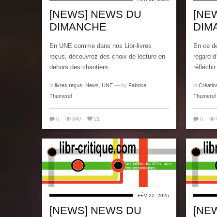
[NEWS] NEWS DU
[NE
DIMANCHE
DIM
En UNE comme dans nos Libr-livres
En ce de
reçus, découvrez des choix de lecture en
regard d
dehors des chantiers ...
réfléchir
in
livres reçus
,
News
,
UNE
— by
Fabrice
in
Créatio
Thumerel
Thumerel
0
840
21
0
FÉV 22, 2026
[NEWS] NEWS DU
[NE