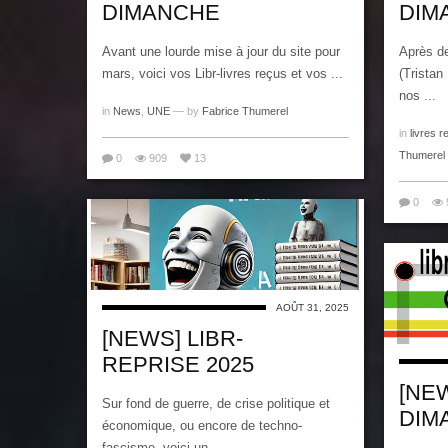
DIMANCHE
DIM
Avant une lourde mise à jour du site pour
Après d
mars, voici vos Libr-livres reçus et vos ...
(Tristan 
nos ...
in
News
,
UNE
— by
Fabrice Thumerel
in
livres r
Thumerel
0
909
13
0
AOÛT 31, 2025
[NEWS] LIBR-
REPRISE 2025
[NE
Sur fond de guerre, de crise politique et
DIM
économique, ou encore de techno-
fascisme, voici un ...