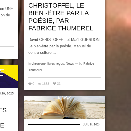
CHRISTOFFEL, LE
 en UNE
BIEN -ÊTRE PAR LA
ion de
POÉSIE, PAR
FABRICE THUMEREL
David CHRISTOFFEL et Maël GUESDON,
Le bien-être par la poésie. Manuel de
contre-culture ...
in
chronique
,
livres reçus
,
News
— by
Fabrice
Thumerel
0
1653
31
N 20, 2025
ES
DE
JUIL 8, 2024