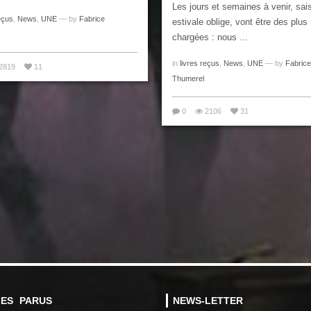
Les jours et semaines à venir, sai
eçus
,
News
,
UNE
— by
Fabrice
estivale oblige, vont être des plus
chargées : nous ...
in
livres reçus
,
News
,
UNE
— by
Fabrice
2819
11
Thumerel
0
2106
31
LES PARUS
NEWS-LETTER