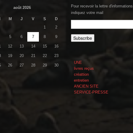
Pour recevoir la lettre d'informations
août 2026
indiquez votre mail
M
M
J
V
S
D
1
2
5
6
7
8
9
1
12
13
14
15
16
8
19
20
21
22
23
UNE
5
26
27
28
29
30
livres reçus
créattion
entretien
ANCIEN SITE
SERVICE-PRESSE