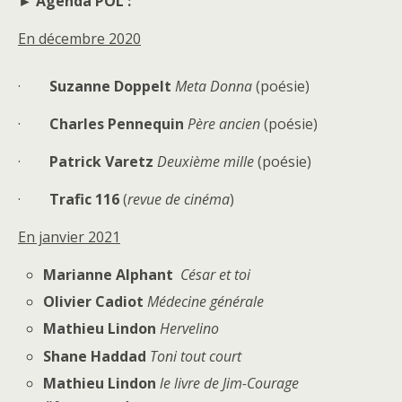
► Agenda POL :
En décembre 2020
·
Suzanne Doppelt
Meta Donna
(poésie)
·
Charles Pennequin
Père ancien
(poésie)
·
Patrick Varetz
Deuxième mille
(poésie)
·
Trafic 116
(
revue de cinéma
)
En janvier 2021
Marianne Alphant
César et toi
Olivier Cadiot
Médecine générale
Mathieu Lindon
Hervelino
Shane Haddad
Toni tout court
Mathieu Lindon
le livre de Jim-Courage