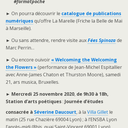
#formatpoche
►
On pourra découvrir le
catalogue de publications
numériques
qu’offre La Marelle (Friche la Belle de Mai
à Marseille).
►
Ou sans attendre, rendre visite aux
Fées Spinoza
de
Marc Perrin…
►
Ou encore ouïvoir
« Welcoming the Welcoming
the Flowers »
(performance de Jean-Michel Espitallier
avec Anne-James Chaton et Thurston Moore), samedi
21, ars musica, Bruxelles.
► Mercredi 25 novembre 2020
,
de 9h30 à 18h,
Station d’arts poétiques
:
Journée d’études
consacrée à
Séverine
Daucourt
, à la
Villa Gillet
le
matin (25 rue Chazière 69004 Lyon) ; à l’ENSBA Lyon
l’après-midi (8bis, quai Saint-Vincent 69001 Lyon).