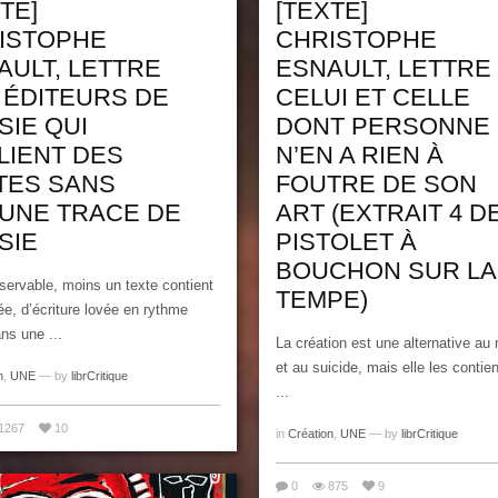
TE]
[TEXTE]
ISTOPHE
CHRISTOPHE
AULT, LETTRE
ESNAULT, LETTRE
 ÉDITEURS DE
CELUI ET CELLE
SIE QUI
DONT PERSONNE
LIENT DES
N’EN A RIEN À
TES SANS
FOUTRE DE SON
UNE TRACE DE
ART (EXTRAIT 4 D
SIE
PISTOLET À
BOUCHON SUR LA
servable, moins un texte contient
TEMPE)
e, d’écriture lovée en rythme
ns une ...
La création est une alternative au
et au suicide, mais elle les contien
n
,
UNE
— by
librCritique
...
1267
10
in
Création
,
UNE
— by
librCritique
0
875
9