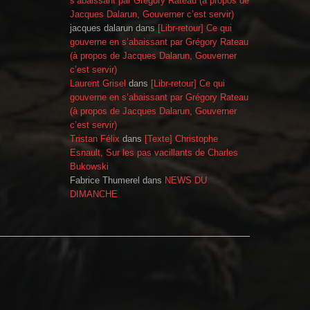
s’abaissant par Grégory Rateau (à propos de
Jacques Dalarun, Gouverner c’est servir)
jacques dalarun
dans
[Libr-retour] Ce qui
gouverne en s’abaissant par Grégory Rateau
(à propos de Jacques Dalarun, Gouverner
c’est servir)
Laurent Grisel
dans
[Libr-retour] Ce qui
gouverne en s’abaissant par Grégory Rateau
(à propos de Jacques Dalarun, Gouverner
c’est servir)
Tristan Félix
dans
[Texte] Christophe
Esnault, Sur les pas vacillants de Charles
Bukowski
Fabrice Thumerel
dans
NEWS DU
DIMANCHE