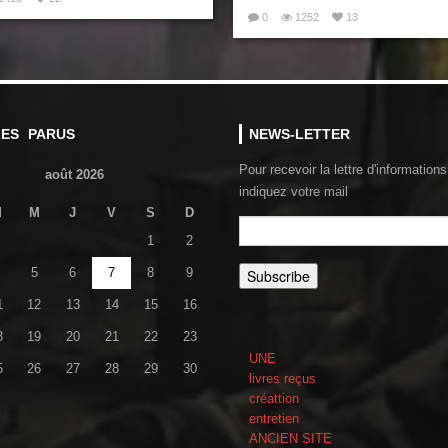
0
1252
13
LES PARUS
NEWS-LETTER
Pour recevoir la lettre d'informations
août 2026
indiquez votre mail
M
M
J
V
S
D
1
2
5
6
7
8
9
1
12
13
14
15
16
8
19
20
21
22
23
UNE
5
26
27
28
29
30
livres reçus
créattion
entretien
ANCIEN SITE