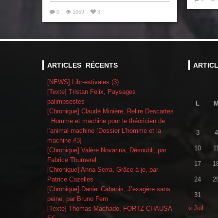
0
1059
3
ARTICLES RÉCENTS
ARTIC
[NEWS] Libr-estivales (3)
[Texte] Tristan Felix, Paysages
palimpsestes
L
[Chronique] Claude Minière, Relire Descartes
: Homme et machine pour le théoricien de
l’animal-machine [Dossier L’homme et la
3
4
machine #3]
10
1
[Chronique] Valère Novarina, Désoubli, par
Fabrice Thumerel
17
1
[Chronique] Anna Serra, Grâce à je, par
Patrice Cazelles
24
2
[Chronique] Daniel Cabanis, J’exagère sans
31
peine, par Bruno Fern
« Juil
[Texte] Thomas Machado, FORTZ CHAUSA