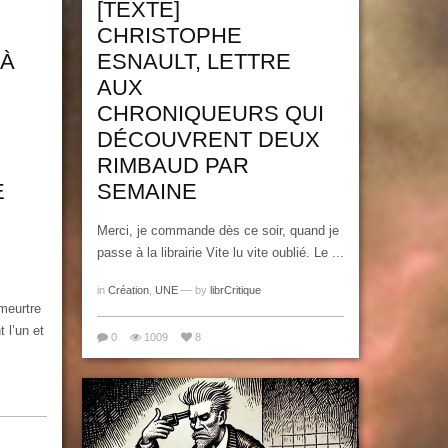
[TEXTE]
CHRISTOPHE
 À
ESNAULT, LETTRE
AUX
CHRONIQUEURS QUI
DÉCOUVRENT DEUX
RIMBAUD PAR
E
SEMAINE
Merci, je commande dès ce soir, quand je
passe à la librairie Vite lu vite oublié. Le ...
in
Création
,
UNE
— by
librCritique
 meurtre
t l’un et
0
1009
8