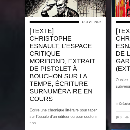
OCT 29, 2025
[TEXTE]
[TEX
CHRISTOPHE
CHR
ESNAULT, L’ESPACE
ESN
CRITIQUE
DE L
MORIBOND, EXTRAIT
GAR
DE PISTOLET À
(EXT
BOUCHON SUR LA
Oubliez 
TEMPE, ÉCRITURE
subversiv
SURNUMÉRAIRE EN
...
COURS
in
Créatio
Écrire une chronique littéraire pour taper
sur l’épaule d’un éditeur ou pour soutenir
0
son ...