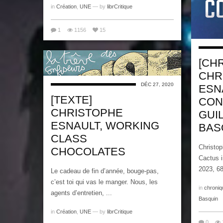
in
Création
,
UNE
— by
librCritique
1
1156
15
[CH
CHR
DÉC 27, 2020
ESN
[TEXTE]
CON
CHRISTOPHE
GUI
ESNAULT, WORKING
BAS
CLASS
Christop
CHOCOLATES
Cactus i
2023, 68
Le cadeau de fin d’année, bouge-pas,
c’est toi qui vas le manger. Nous, les
in
chroniq
agents d’entretien, ...
Basquin
in
Création
,
UNE
— by
librCritique
0