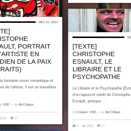
DÉC 22, 2024
TE]
ISTOPHE
SE
AULT, PORTRAIT
[TEXTE]
’ARTISTE EN
CHRISTOPHE
DIEN DE LA PAIX
ESNAULT, LE
RAITS)
LIBRAIRE ET LE
PSYCHOPATHE
la lointaine vision romantique et
e de l’artiste, il est un travailleur
Le Libraire et le Psychopathe (Extr
d’un tapuscrit inédit de Christophe
Esnault, presque ...
n
,
UNE
— by
librCritique
in
Création
,
UNE
— by
librCritique
1655
17
2
1964
17