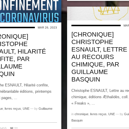
MAR
MAR 26, 2023
[CHRONIQUE]
RONIQUE]
CHRISTOPHE
ISTOPHE
ESNAULT, LETTRE
AULT, HILARITÉ
AU RECOURS
FITE, PAR
CHIMIQUE, PAR
LLAUME
GUILLAUME
QUIN
BASQUIN
he ESNAULT, Hilarité confite,
Christophe ESNAULT, Lettre au re
nébranlable éditions, printemps
chimique, éditions Æthalidès, coll.
 pages, ...
« Freaks », ...
ue
,
livres reçus
,
UNE
— by
Guillaume
in
chronique
,
livres reçus
,
UNE
— by
Gui
Basquin
1410
22