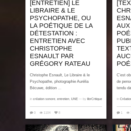
[ENTRETIEN] LE
[TEX
LIBRAIRE & LE
CHR
PSYCHOPATHE, OU
ESN
LA POÉTIQUE DE LA
AUX
DÉTESTATION :
POÉ
ENTRETIEN AVEC
PUB
CHRISTOPHE
TEX
ESNAULT PAR
AUC
GRÉGORY RATEAU
POÉ
Christophe Esnault, Le Libraire & le
C’est ob
Psychopathe, photographie Aurélia
de pensé
Bécuwe, édition ...
tendu da
in
création sonore
,
entretien
,
UNE
— by
librCritique
in
Créatio
0
1104
8
1