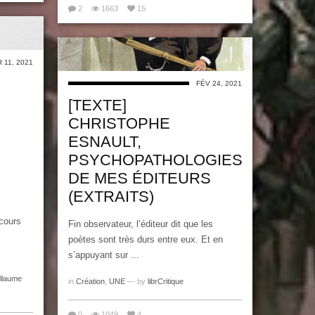
2
1663
15
 11, 2021
FÉV 24, 2021
[TEXTE]
CHRISTOPHE
ESNAULT,
PSYCHOPATHOLOGIES
DE MES ÉDITEURS
(EXTRAITS)
cours
Fin observateur, l’éditeur dit que les
poètes sont très durs entre eux. Et en
s’appuyant sur ...
llaume
in
Création
,
UNE
— by
librCritique
0
1049
4