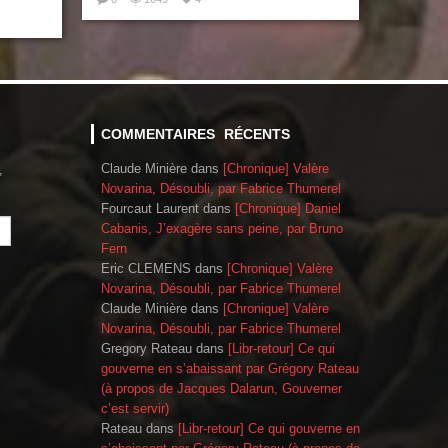
COMMENTAIRES RÉCENTS
Claude Minière
dans
[Chronique] Valère
,
Novarina, Désoubli, par Fabrice Thumerel
Fourcaut Laurent
dans
[Chronique] Daniel
Cabanis, J’exagère sans peine, par Bruno
Fern
Eric CLEMENS
dans
[Chronique] Valère
Novarina, Désoubli, par Fabrice Thumerel
Claude Minière
dans
[Chronique] Valère
Novarina, Désoubli, par Fabrice Thumerel
Gregory Rateau
dans
[Libr-retour] Ce qui
gouverne en s’abaissant par Grégory Rateau
(à propos de Jacques Dalarun, Gouverner
c’est servir)
Rateau
dans
[Libr-retour] Ce qui gouverne en