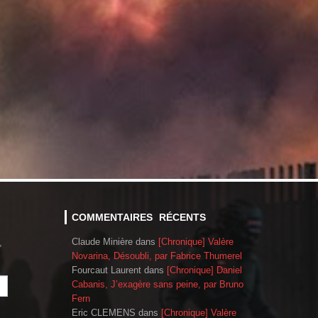
COMMENTAIRES RÉCENTS
Claude Minière
dans
[Chronique] Valère
,
Novarina, Désoubli, par Fabrice Thumerel
Fourcaut Laurent
dans
[Chronique] Daniel
Cabanis, J’exagère sans peine, par Bruno
Fern
Eric CLEMENS
dans
[Chronique] Valère