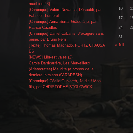
machine #3]
10
1
[Chronique] Valère Novarina, Désoubli, par
Fabrice Thumerel
17
1
[Chronique] Anna Serra, Grâce à je, par
Patrice Cazelles
24
2
[Chronique] Daniel Cabanis, J’exagère sans
31
peine, par Bruno Fern
« Juil
[Texte] Thomas Machado, FORTZ CHAUSA
ES
[NEWS] Libr-estivales (2)
Carole Darricarrère, Les Merveilleux
(Aristocrates) Maudits (à propos de la
dernière livraison d’ARAPESH)
[Chronique] Cécile Guivarch, Je dis / Mon
fils, par CHRISTOPHE STOLOWICKI